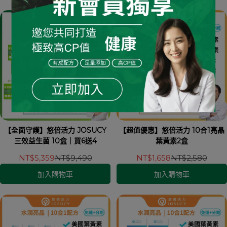
【全面守護】悠倍活力 JOSUCY
【超值優惠】悠倍活力 10合1亮晶
三效益生菌 10盒｜買6送4
葉黃素2盒
NT$5,359
NT$9,490
NT$1,658
NT$2,580
加入購物車
加入購物車